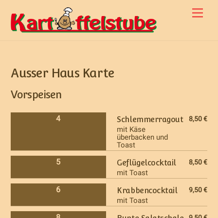
Skip
Men
to
content
Ausser Haus Karte
Vorspeisen
4
Schlemmerragout
8,50 €
mit Käse
überbacken und
Toast
5
Geflügelcocktail
8,50 €
mit Toast
6
Krabbencocktail
9,50 €
mit Toast
8
9,50 €