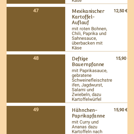
Käse
47
Mexikanischer
12,50 €
Kartoffel-
Auflauf
mit roten Bohnen,
Chili, Paprika und
Sahnesauce,
überbacken mit
Käse
48
Deftige
15,90 €
Bauernpfanne
mit Paprikasauce,
gebratene
Schweinefleischstre
ifen, Jagdwurst,
Salami und
Zwiebeln, dazu
Kartoffelwürfel
49
Hähnchen-
15,90 €
Paprikapfanne
mit Curry und
Ananas dazu
Kartoffeln nach