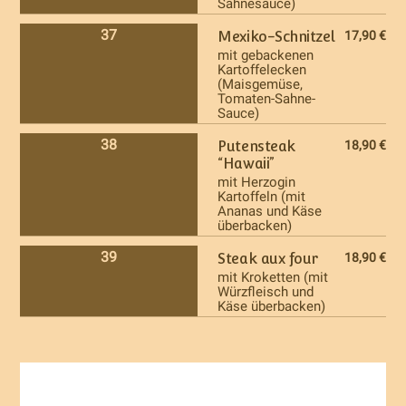
Sahnesauce)
37
Mexiko-Schnitzel
17,90 €
mit gebackenen
Kartoffelecken
(Maisgemüse,
Tomaten-Sahne-
Sauce)
38
Putensteak
18,90 €
“Hawaii”
mit Herzogin
Kartoffeln (mit
Ananas und Käse
überbacken)
39
Steak aux four
18,90 €
mit Kroketten (mit
Würzfleisch und
Käse überbacken)